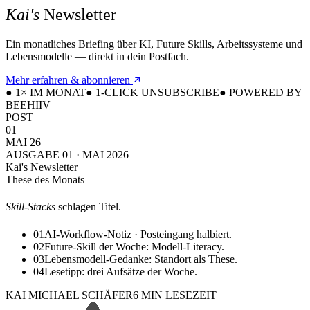
Kai's
Newsletter
Ein monatliches Briefing über KI, Future Skills, Arbeitssysteme und
Lebensmodelle — direkt in dein Postfach.
Mehr erfahren & abonnieren
●
1× IM MONAT
●
1-CLICK UNSUBSCRIBE
●
POWERED BY
BEEHIIV
POST
01
MAI 26
AUSGABE 01 · MAI 2026
Kai's Newsletter
These des Monats
Skill-Stacks
schlagen Titel.
01
AI-Workflow-Notiz · Posteingang halbiert.
02
Future-Skill der Woche: Modell-Literacy.
03
Lebensmodell-Gedanke: Standort als These.
04
Lesetipp: drei Aufsätze der Woche.
KAI MICHAEL SCHÄFER
6 MIN LESEZEIT