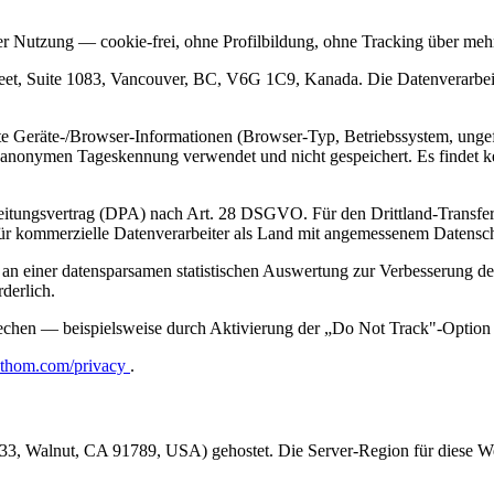
der Nutzung — cookie-frei, ohne Profilbildung, ohne Tracking über meh
et, Suite 1083, Vancouver, BC, V6G 1C9, Kanada. Die Datenverarbeitu
Geräte-/Browser-Informationen (Browser-Typ, Betriebssystem, ungefäh
er anonymen Tageskennung verwendet und nicht gespeichert. Es findet 
beitungsvertrag (DPA) nach Art. 28 DSGVO. Für den Drittland-Transf
r kommerzielle Datenverarbeiter als Land mit angemessenem Datensc
e an einer datensparsamen statistischen Auswertung zur Verbesserung d
derlich.
echen — beispielsweise durch Aktivierung der „Do Not Track"-Option i
athom.com/privacy
.
33, Walnut, CA 91789, USA) gehostet. Die Server-Region für diese We