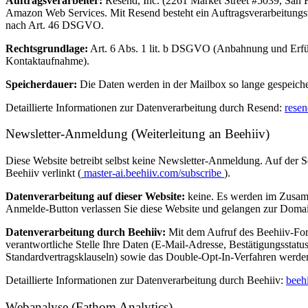
Auftragsverarbeiter:
Resend, Inc. (2261 Market Street #5039, San F
Amazon Web Services. Mit Resend besteht ein Auftragsverarbeitungsv
nach Art. 46 DSGVO.
Rechtsgrundlage:
Art. 6 Abs. 1 lit. b DSGVO (Anbahnung und Erfüllun
Kontaktaufnahme).
Speicherdauer:
Die Daten werden in der Mailbox so lange gespeicher
Detaillierte Informationen zur Datenverarbeitung durch Resend:
resen
Newsletter-Anmeldung (Weiterleitung an Beehiiv)
Diese Website betreibt selbst keine Newsletter-Anmeldung. Auf der S
Beehiiv verlinkt (
master-ai.beehiiv.com/subscribe
).
Datenverarbeitung auf dieser Website:
keine. Es werden im Zusamm
Anmelde-Button verlassen Sie diese Website und gelangen zur Dom
Datenverarbeitung durch Beehiiv:
Mit dem Aufruf des Beehiiv-For
verantwortliche Stelle Ihre Daten (E-Mail-Adresse, Bestätigungssta
Standardvertragsklauseln) sowie das Double-Opt-In-Verfahren werden 
Detaillierte Informationen zur Datenverarbeitung durch Beehiiv:
beeh
Webanalyse (Fathom Analytics)