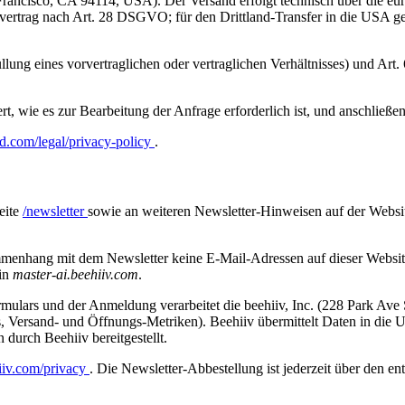
rancisco, CA 94114, USA). Der Versand erfolgt technisch über die eu
ertrag nach Art. 28 DSGVO; für den Drittland-Transfer in die USA ge
g eines vorvertraglichen oder vertraglichen Verhältnisses) und Art. 6 
t, wie es zur Bearbeitung der Anfrage erforderlich ist, und anschließ
d.com/legal/privacy-policy
.
eite
/newsletter
sowie an weiteren Newsletter-Hinweisen auf der Websi
enhang mit dem Newsletter keine E-Mail-Adressen auf dieser Website 
ain
master-ai.beehiiv.com
.
mulars und der Anmeldung verarbeitet die beehiiv, Inc. (228 Park A
tus, Versand- und Öffnungs-Metriken). Beehiiv übermittelt Daten in d
durch Beehiiv bereitgestellt.
iiv.com/privacy
. Die Newsletter-Abbestellung ist jederzeit über den e