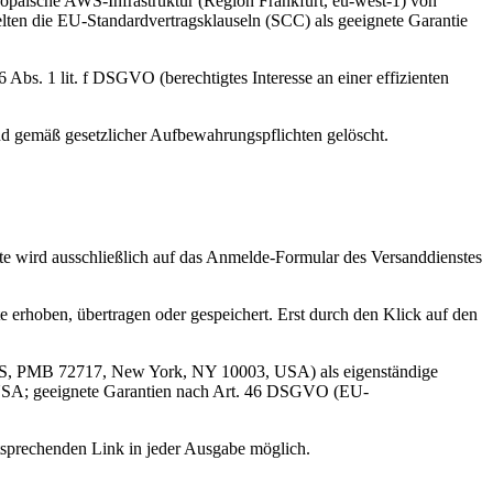
ropäische AWS-Infrastruktur (Region Frankfurt, eu-west-1) von
lten die EU-Standardvertragsklauseln (SCC) als geeignete Garantie
Abs. 1 lit. f DSGVO (berechtigtes Interesse an einer effizienten
end gemäß gesetzlicher Aufbewahrungspflichten gelöscht.
te wird ausschließlich auf das Anmelde-Formular des Versanddienstes
erhoben, übertragen oder gespeichert. Erst durch den Klick auf den
ve S, PMB 72717, New York, NY 10003, USA) als eigenständige
ie USA; geeignete Garantien nach Art. 46 DSGVO (EU-
ntsprechenden Link in jeder Ausgabe möglich.