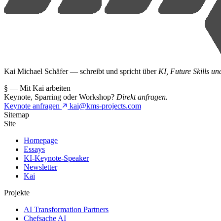
Kai Michael Schäfer — schreibt und spricht über
KI, Future Skills u
§ — Mit Kai arbeiten
Keynote, Sparring oder Workshop?
Direkt anfragen.
Keynote anfragen
kai@kms-projects.com
Sitemap
Site
Homepage
Essays
KI-Keynote-Speaker
Newsletter
Kai
Projekte
AI Transformation Partners
Chefsache AI