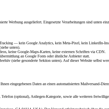
ierte Werbung ausgeliefert. Eingesetzte Verarbeitungen sind unten ein
-Tracking — kein Google Analytics, kein Meta-Pixel, kein LinkedIn-Insi
siehe unten).
eos, keine Google-Maps-Karten, keine externen Schriften via CDN.
nübermittlung an Google Fonts oder ähnliche Anbieter statt.
ehiiv (siehe gesonderte Sektion unten). Auf dieser Website selbst we
 Ihnen eingegebenen Daten an einen automatisierten Mailversand-Diens
Telefon (optional), Anliegen-Kategorie, sowie alle weiteren freiwilli