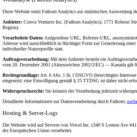
Diese Website nutzt Fathom Analytics zur statistischen Auswertung 
Anbieter:
Conva Ventures Inc. (Fathom Analytics), 1771 Robson Stre
Region).
Verarbeitete Daten:
Aufgerufene URL, Referrer-URL, anonymisierte 
Adresse wird ausschließlich in flüchtiger Form zur Generierung ein
individueller Nutzerprofile statt.
Auftragsverarbeitung:
Mit dem Anbieter besteht ein Auftragsverar
vom 20. Dezember 2001 (Aktenzeichen 2002/2/EC) — Kanada gilt fü
Rechtsgrundlage:
Art. 6 Abs. 1 lit. f DSGVO (berechtigtes Interess
eingesetzt; eine Einwilligung gemäß § 25 TTDSG ist daher nicht erfor
Widerspruchsrecht:
Sie können der Verarbeitung jederzeit widerspr
Detaillierte Informationen zur Datenverarbeitung durch Fathom:
usef
Hosting & Server-Logs
Die Website wird auf Servern von Vercel Inc. (340 S Lemon Ave #41
der Europäischen Union verarbeitet.