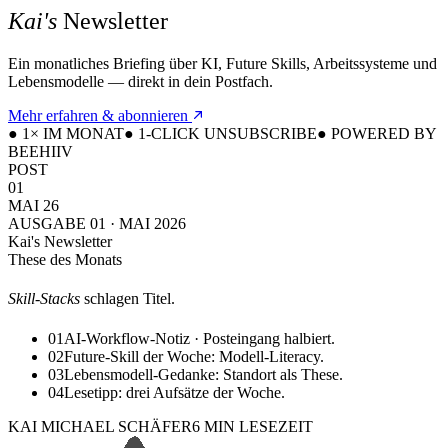
Kai's
Newsletter
Ein monatliches Briefing über KI, Future Skills, Arbeitssysteme und
Lebensmodelle — direkt in dein Postfach.
Mehr erfahren & abonnieren
●
1× IM MONAT
●
1-CLICK UNSUBSCRIBE
●
POWERED BY
BEEHIIV
POST
01
MAI 26
AUSGABE 01 · MAI 2026
Kai's Newsletter
These des Monats
Skill-Stacks
schlagen Titel.
01
AI-Workflow-Notiz · Posteingang halbiert.
02
Future-Skill der Woche: Modell-Literacy.
03
Lebensmodell-Gedanke: Standort als These.
04
Lesetipp: drei Aufsätze der Woche.
KAI MICHAEL SCHÄFER
6 MIN LESEZEIT